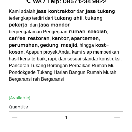
📞
WA / Telp
: 0857 1234 9822
Kami adalah
jasa kontraktor
dan
jasa tukang
terlengkap terdiri dari
tukang ahli
,
tukang
pekerja
, dan
jasa mandor
berpengalaman.Pengerjaan
rumah
,
sekolah
,
caffee
,
restoran
,
kantor
,
apartemen
,
perumahan
,
gedung
,
masjid
, hingga
kost-
kosan
. Apapun proyek Anda, kami siap memberikan
hasil kerja terbaik, rapi, dan sesuai standar konstruksi.
Pancoran Tukang Borongan Perbaikan Rumah Mu
Pondokgede Tukang Harian Bangun Rumah Murah
Bergaransi
rah Bergaransi
(Available)
Quantity