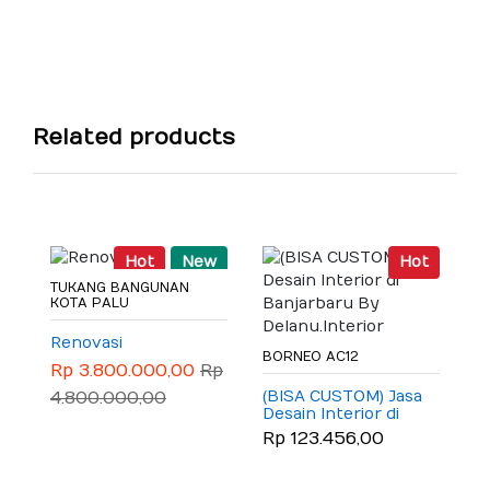
Related products
Hot
New
Hot
L
TUKANG BANGUNAN
KOTA PALU
A
B
P
Renovasi
R
G
BORNEO AC12
Rp 3.800.000,00
Rp
1
T
2
(BISA CUSTOM) Jasa
4.800.000,00
Desain Interior di
Banjarbaru By
Rp 123.456,00
Delanu.Interior