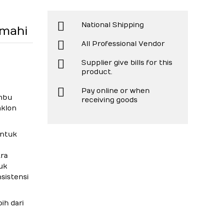
National Shipping
mahi
All Professional Vendor
Supplier give bills for this
product.
Pay online or when
mbu
receiving goods
aklon
untuk
tra
uk
sistensi
ih dari