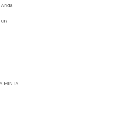
 Anda.
pun
SA MINTA