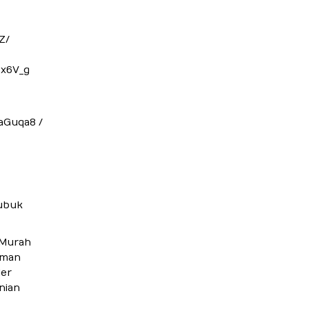
Z/
sx6V_g
aGuqa8 /
ubuk
 Murah
uman
er
nian