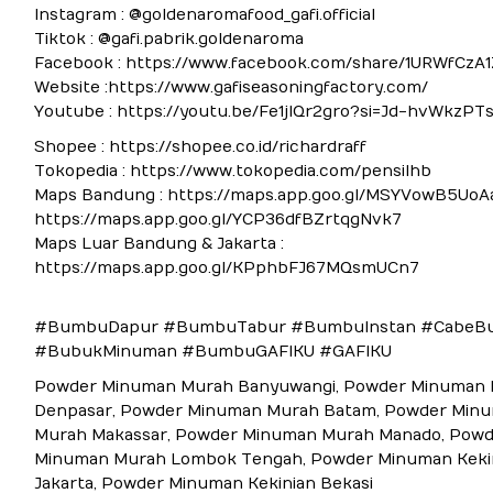
Instagram : @goldenaromafood_gafi.official
Tiktok : @gafi.pabrik.goldenaroma
Facebook : https://www.facebook.com/share/1URWfCzA1
Website :https://www.gafiseasoningfactory.com/
Youtube : https://youtu.be/Fe1jlQr2gro?si=Jd-hvWkzPT
Shopee : https://shopee.co.id/richardraff
Tokopedia : https://www.tokopedia.com/pensilhb
Maps Bandung : https://maps.app.goo.gl/MSYVowB5UoA
https://maps.app.goo.gl/YCP36dfBZrtqgNvk7
Maps Luar Bandung & Jakarta :
https://maps.app.goo.gl/KPphbFJ67MQsmUCn7
#BumbuDapur #BumbuTabur #BumbuInstan #CabeB
#BubukMinuman #BumbuGAFIKU #GAFIKU
Powder Minuman Murah Banyuwangi, Powder Minuman
Denpasar, Powder Minuman Murah Batam, Powder Min
Murah Makassar, Powder Minuman Murah Manado, Powd
Minuman Murah Lombok Tengah, Powder Minuman Keki
Jakarta, Powder Minuman Kekinian Bekasi