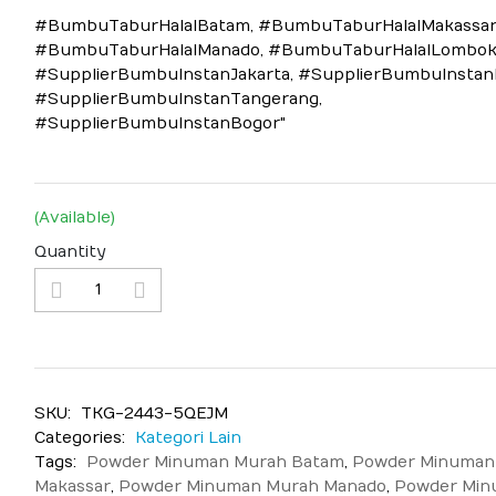
#BumbuTaburHalalBatam, #BumbuTaburHalalMakassar
#BumbuTaburHalalManado, #BumbuTaburHalalLombok
#SupplierBumbuInstanJakarta, #SupplierBumbuInstanB
#SupplierBumbuInstanTangerang,
#SupplierBumbuInstanBogor"
(Available)
Quantity
SKU:
TKG-2443-5QEJM
Categories:
Kategori Lain
Tags:
Powder Minuman Murah Batam
,
Powder Minuman
Makassar
,
Powder Minuman Murah Manado
,
Powder Min