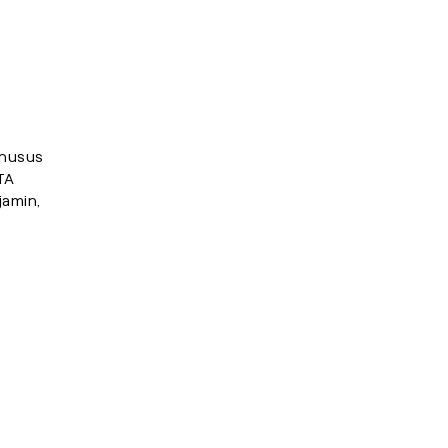
khusus
TA
amin,