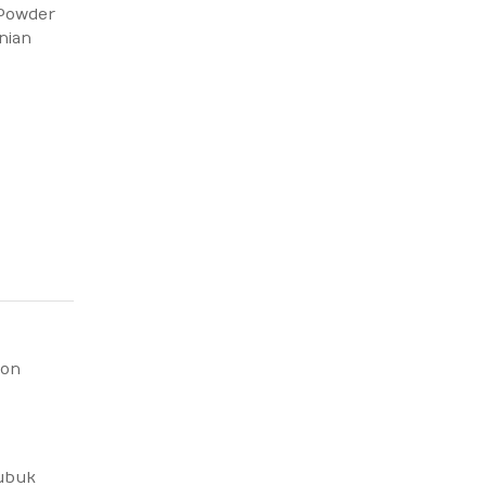
Powder
nian
lon
bubuk