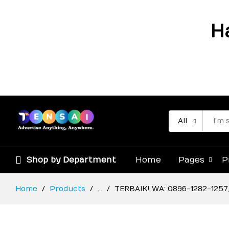
H
All
Shop by Department
Home
Pages
P
Home
Products
...
TERBAIK! WA: 0896-1282-1257