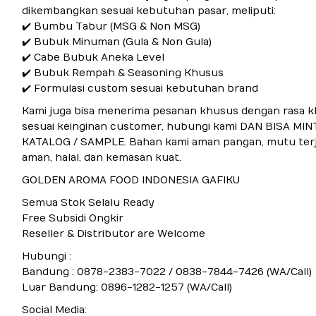
dikembangkan sesuai kebutuhan pasar, meliputi:
✔️ Bumbu Tabur (MSG & Non MSG)
✔️ Bubuk Minuman (Gula & Non Gula)
✔️ Cabe Bubuk Aneka Level
✔️ Bubuk Rempah & Seasoning Khusus
✔️ Formulasi custom sesuai kebutuhan brand
Kami juga bisa menerima pesanan khusus dengan rasa 
sesuai keinginan customer, hubungi kami DAN BISA MIN
KATALOG / SAMPLE. Bahan kami aman pangan, mutu terj
aman, halal, dan kemasan kuat.
GOLDEN AROMA FOOD INDONESIA GAFIKU
Semua Stok Selalu Ready
Free Subsidi Ongkir
Reseller & Distributor are Welcome
Hubungi :
Bandung : 0878-2383-7022 / 0838-7844-7426 (WA/Call)
Luar Bandung: 0896-1282-1257 (WA/Call)
Social Media: