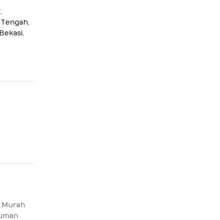
,
Tengah,
ekasi,
 Murah
uman