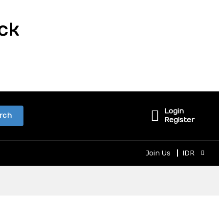
ck
Login
rch
Register
Join Us
IDR