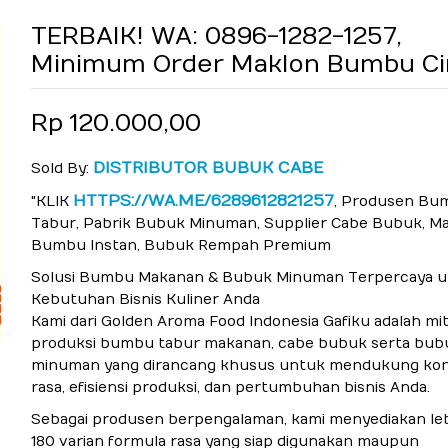
TERBAIK! WA: 0896-1282-1257,
Minimum Order Maklon Bumbu Ci
Rp 120.000,00
DISTRIBUTOR BUBUK CABE
Sold By:
HTTPS://WA.ME/6289612821257
"KLIK
, Produsen Bu
Tabur, Pabrik Bubuk Minuman, Supplier Cabe Bubuk, M
Bumbu Instan, Bubuk Rempah Premium
Solusi Bumbu Makanan & Bubuk Minuman Terpercaya 
Kebutuhan Bisnis Kuliner Anda
Kami dari Golden Aroma Food Indonesia Gafiku adalah mi
produksi bumbu tabur makanan, cabe bubuk serta bub
minuman yang dirancang khusus untuk mendukung kon
rasa, efisiensi produksi, dan pertumbuhan bisnis Anda.
Sebagai produsen berpengalaman, kami menyediakan leb
180 varian formula rasa yang siap digunakan maupun