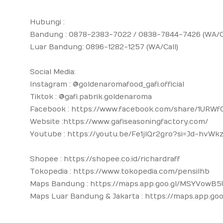
Hubungi :
Bandung : 0878-2383-7022 / 0838-7844-7426 (WA/Ca
Luar Bandung: 0896-1282-1257 (WA/Call)
Social Media:
Instagram : @goldenaromafood_gafi.official
Tiktok : @gafi.pabrik.goldenaroma
Facebook : https://www.facebook.com/share/1URWf
Website :https://www.gafiseasoningfactory.com/
Youtube : https://youtu.be/Fe1jlQr2gro?si=Jd-hvW
Shopee : https://shopee.co.id/richardraff
Tokopedia : https://www.tokopedia.com/pensilhb
Maps Bandung : https://maps.app.goo.gl/MSYVowB5
Maps Luar Bandung & Jakarta : https://maps.app.