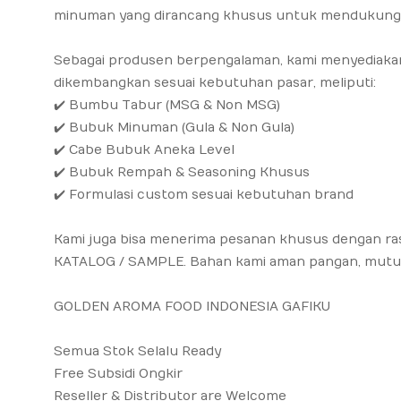
minuman yang dirancang khusus untuk mendukung kon
Sebagai produsen berpengalaman, kami menyediakan 
dikembangkan sesuai kebutuhan pasar, meliputi:
✔️ Bumbu Tabur (MSG & Non MSG)
✔️ Bubuk Minuman (Gula & Non Gula)
✔️ Cabe Bubuk Aneka Level
✔️ Bubuk Rempah & Seasoning Khusus
✔️ Formulasi custom sesuai kebutuhan brand
Kami juga bisa menerima pesanan khusus dengan ra
KATALOG / SAMPLE. Bahan kami aman pangan, mutu te
GOLDEN AROMA FOOD INDONESIA GAFIKU
Semua Stok Selalu Ready
Free Subsidi Ongkir
Reseller & Distributor are Welcome