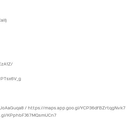
ll)
CzA1Z/
kzPTsx6V_g
UoAaGuqa8 / https://maps.app.goo.gl/YCP36dfBZrtqgNvk7
goo.gl/KPphbFJ67MQsmUCn7