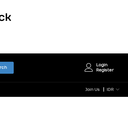
ck
Login
rch
Register
Join Us
IDR