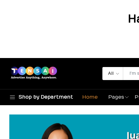
H
All
Shop by Department
Home
Pages
P