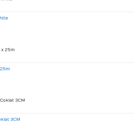
hite
x 25m
oklat 3CM