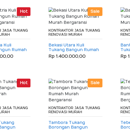
Hot
Sale
 JASA TUKANG
KONTRAKTOR JASA TUKANG
KONT
MURAH
RENOVASI MURAH
REN
a Kuli
Bekasi Utara Kuli
Bant
angun Rumah
Tukang Bangun Rumah
Tuk
garansi
Murah Bergaransi
Mura
000,00
Rp 1.400.000,00
Rp 
Hot
Sale
 JASA TUKANG
KONTRAKTOR JASA TUKANG
KONT
MURAH
RENOVASI MURAH
REN
Tukang
Tambora Tukang
Teb
Bangun
Borongan Bangun
Bor