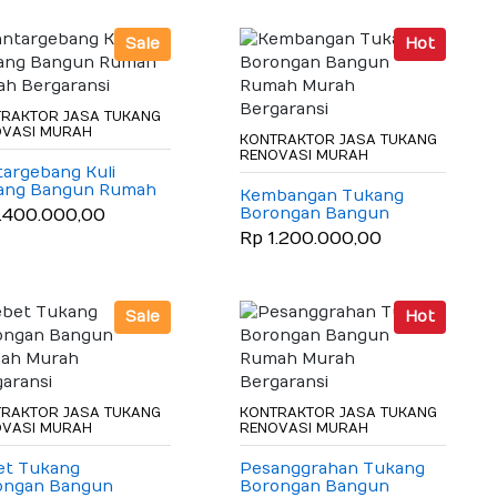
Sale
Hot
RAKTOR JASA TUKANG
OVASI MURAH
KONTRAKTOR JASA TUKANG
RENOVASI MURAH
argebang Kuli
ang Bangun Rumah
Kembangan Tukang
h Bergaransi
Borongan Bangun
1.400.000,00
Rumah Murah
Rp 1.200.000,00
Bergaransi
Sale
Hot
RAKTOR JASA TUKANG
KONTRAKTOR JASA TUKANG
OVASI MURAH
RENOVASI MURAH
et Tukang
Pesanggrahan Tukang
ongan Bangun
Borongan Bangun