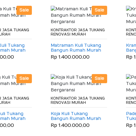
Sale
Sale
 JASA TUKANG
KONTRAKTOR JASA TUKANG
KONT
MURAH
RENOVASI MURAH
REN
Kuli Tukang
Matraman Kuli Tukang
Kram
umah Murah
Bangun Rumah Murah
Ban
Bergaransi
Berg
000,00
Rp 1.400.000,00
Rp 
Sale
Sale
 JASA TUKANG
KONTRAKTOR JASA TUKANG
KONT
MURAH
RENOVASI MURAH
REN
uli Tukang
Koja Kuli Tukang
Pad
umah Murah
Bangun Rumah Murah
Tuk
Bergaransi
Mura
000,00
Rp 1.400.000,00
Rp 