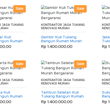
Sale
Sale
 JASA TUKANG
KONTRAKTOR JASA TUKANG
KONT
MURAH
RENOVASI MURAH
REN
r Kuli
Gambir Kuli Tukang
Jaka
angun Rumah
Bangun Rumah Murah
Tuk
garansi
Bergaransi
Mura
000,00
Rp 1.400.000,00
Rp 
Sale
Sale
 JASA TUKANG
KONTRAKTOR JASA TUKANG
KONT
MURAH
RENOVASI MURAH
REN
a Kuli
Tambun Selatan Kuli
Suka
angun Rumah
Tukang Bangun Rumah
Ban
garansi
Murah Bergaransi
Berg
000,00
Rp 1.400.000,00
Rp 