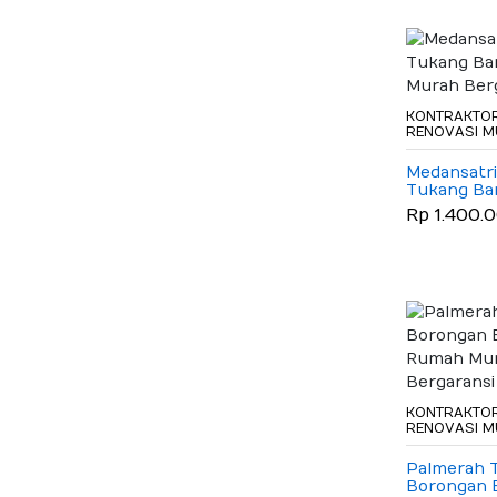
KONTRAKTOR
RENOVASI 
Medansatri
Tukang B
Murah Ber
Rp 1.400.
KONTRAKTOR
RENOVASI 
Palmerah 
Borongan 