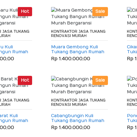
Hot
Sale
 JASA TUKANG
KONTRAKTOR JASA TUKANG
KONT
MURAH
RENOVASI MURAH
REN
u Kuli
Muara Gembong Kuli
Cika
angun Rumah
Tukang Bangun Rumah
Tuk
garansi
Murah Bergaransi
Mura
000,00
Rp 1.400.000,00
Rp 
Hot
Sale
 JASA TUKANG
KONTRAKTOR JASA TUKANG
KONT
MURAH
RENOVASI MURAH
REN
rat Kuli
Cabangbungin Kuli
Pond
angun Rumah
Tukang Bangun Rumah
Tuk
garansi
Murah Bergaransi
Mura
000,00
Rp 1.400.000,00
Rp 