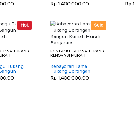
rah
Rumah Murah
Rum
000,00
Rp 1.400.000,00
Rp 
Bergaransi
Berg
Hot
Sale
 JASA TUKANG
KONTRAKTOR JASA TUKANG
MURAH
RENOVASI MURAH
ggu Tukang
Kebayoran Lama
Bangun
Tukang Borongan
rah
Bangun Rumah Murah
000,00
Rp 1.400.000,00
Bergaransi