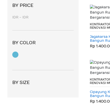
tukang pemasangan lampu
(13)
BY PRICE
tukang plafon gypsum
(13)
IDR
-
IDR
KONTRAKTOR
RENOVASI 
Jagakarsa 
Bangun R
BY COLOR
Bergaransi
Rp 1.400.
KONTRAKTOR
BY SIZE
RENOVASI 
Cipayung K
Bangun R
Bergaransi
Rp 1.400.