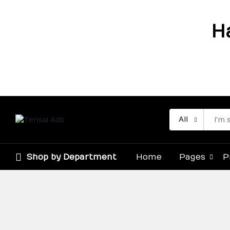
H
All
Shop by Department
Home
Pages
P