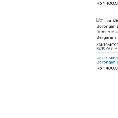
Rumah Mu
Rp 1.400.
Bergaransi
KONTRAKTOR
RENOVASI 
Pasar Min
Borongan 
Rumah Mu
Rp 1.400.
Bergaransi