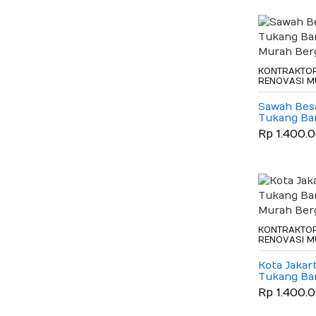
KONTRAKTOR
RENOVASI 
Sawah Besa
Tukang B
Murah Ber
Rp 1.400.
KONTRAKTOR
RENOVASI 
Kota Jakart
Tukang B
Murah Ber
Rp 1.400.