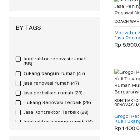
COACH WAH
BY TAGS
Motivator 
Jasa Penin
Kinerja Peg
Rp 5.500.
Mataram
kontraktor renovasi rumah
(55)
tukang bangun rumah
(47)
jasa renovasi rumah
(47)
jasa perbaikan rumah
(29)
KONTRAKTOR
Tukang Renovasi Terbaik
(29)
RENOVASI 
Jasa Kontraktor Terbaik
(29)
Grogol Pe
Kuli Tuka
kontraktor bangun rumah
(14)
Rumah Mu
Rp 1.400.
Bergaransi
tukang keramik dan granit
(13)