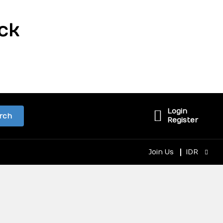
ck
Login
rch
Register
Join Us
IDR