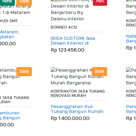
New
Sale
Hot
YUDI SMT
KONT
REN
BORNEO AC12
Mataram:
Kali
gkatan
(BISA CUSTOM) Jasa
Ban
awai No. 1 di
Desain Interior di
000,00
Berg
Rp 
Banjarbaru By
Rp 123.456,00
Delanu.Interior
Sale
Sale
KONTRAKTOR JASA TUKANG
KONT
RENOVASI MURAH
REN
 JASA TUKANG
MURAH
Pesanggrahan Kuli
Panc
Tukang Bangun Rumah
Ban
tamburan
Murah Bergaransi
Berg
ng Bangun
Rp 1.400.000,00
Rp 
rah
000,00