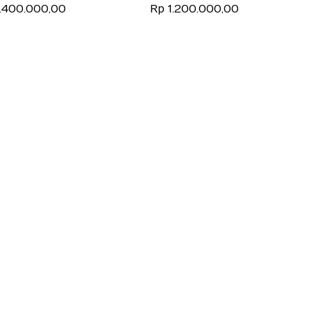
ah Murah
Rumah Murah
1.400.000,00
Rp 1.200.000,00
aransi
Bergaransi