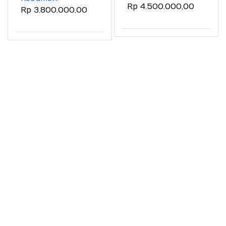
Terhandal: Coach
Rp 4.500.000,00
Dapatkan Suntikan
Rp 3.800.000,00
Wahyudi SMT,
Semangat dari
Ahlinya!
Coach Wahyudi
SMT!