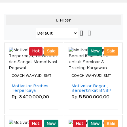
Filter
Hot
Sale
New
Sale
COACH WAHYUDI SMT
COACH WAHYUDI SMT
Motivator Brebes
Motivator Bogor ,
Terpercaya,
Bersertifikat BNSP
Terfavorit! dan
untuk Seminar &
Rp 3.400.000,00
Rp 5.500.000,00
Sangat Memotivasi
Training Karyawan
Pegawai
Hot
New
Hot
New
Sale