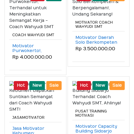
MOTIVATOR COACH
WAHYUDI SMT
COACH WAHYUDI SMT
Motivator Daerah
Solo Berkompeten
Motivator
& Berpengalaman!,
Rp 3.500.000,00
Purwokerto!,
Undang Sekarang!
Terhandal untuk
Rp 4.000.000,00
Meningkatkan
Semangat Kerja -
Coach Wahyudi
SMT
Hot
New
Sale
Hot
New
Sale
PUSAT TRAINING
MOTIVASI
JASAMOTIVATOR
Motivator Capacity
Jasa Motivator
Building Sidoarjo
Kebumen: