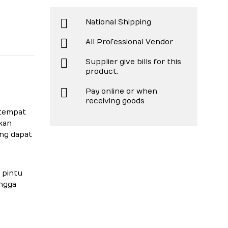
National Shipping
All Professional Vendor
Supplier give bills for this
product.
Pay online or when
receiving goods
 tempat
kan
ng dapat
 pintu
ingga