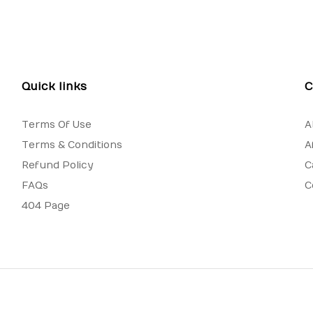
Quick links
C
Terms Of Use
A
Terms & Conditions
A
Refund Policy
C
FAQs
C
404 Page