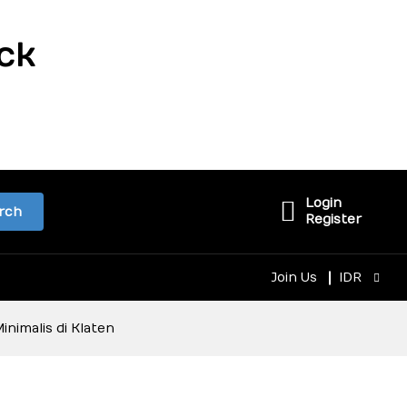
ck
Login
rch
Register
Join Us
IDR
nimalis di Klaten