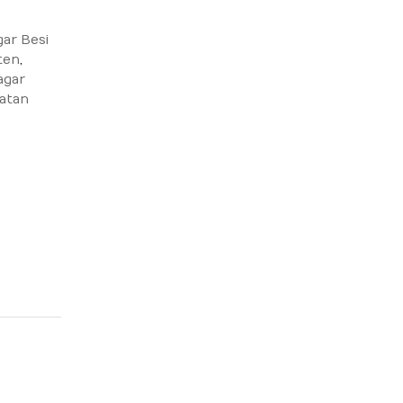
ar Besi
ten
,
agar
atan