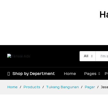
H
All
Shop by Department
Home
Pages
P
Home
Products
Tukang Bangunan
Pagar
Jas