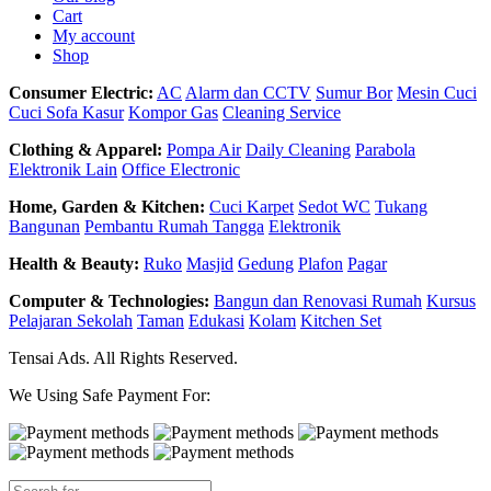
Cart
My account
Shop
Consumer Electric:
AC
Alarm dan CCTV
Sumur Bor
Mesin Cuci
Cuci Sofa Kasur
Kompor Gas
Cleaning Service
Clothing & Apparel:
Pompa Air
Daily Cleaning
Parabola
Elektronik Lain
Office Electronic
Home, Garden & Kitchen:
Cuci Karpet
Sedot WC
Tukang
Bangunan
Pembantu Rumah Tangga
Elektronik
Health & Beauty:
Ruko
Masjid
Gedung
Plafon
Pagar
Computer & Technologies:
Bangun dan Renovasi Rumah
Kursus
Pelajaran Sekolah
Taman
Edukasi
Kolam
Kitchen Set
Tensai Ads. All Rights Reserved.
We Using Safe Payment For: