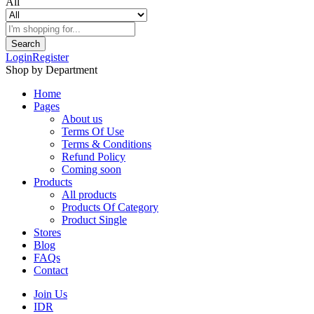
All
Search
Login
Register
Shop by Department
Home
Pages
About us
Terms Of Use
Terms & Conditions
Refund Policy
Coming soon
Products
All products
Products Of Category
Product Single
Stores
Blog
FAQs
Contact
Join Us
IDR