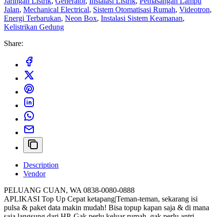
Jaringan Listrik
,
Generator
,
Instalasi Listrik
,
Pemasangan Lampu
Jalan
,
Mechanical Electrical
,
Sistem Otomatisasi Rumah
,
Videotron
,
Energi Terbarukan
,
Neon Box
,
Instalasi Sistem Keamanan
,
Kelistrikan Gedung
Share:
Description
Vendor
PELUANG CUAN, WA 0838-0080-0888
APLIKASI Top Up Cepat ketapang|Teman-teman, sekarang isi
pulsa & paket data makin mudah! Bisa topup kapan saja & di mana
saja langsung dari HP. Gak perlu keluar rumah, gak perlu antri.