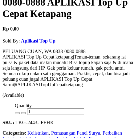
0080-0888 APLIKASI Top Up
Cepat Ketapang
Rp 0,00
Sold By:
Aplikasi Top Up
PELUANG CUAN, WA 0838-0080-0888
APLIKASI Top Up Cepat ketapang|Teman-teman, sekarang isi
pulsa & paket data makin mudah! Bisa topup kapan saja & di mana
saja langsung dari HP. Gak perlu keluar rumah, gak perlu antri.
Semua cukup dalam satu genggaman. Praktis, cepat, dan bisa jadi
peluang cuan juga!|APLIKASI Top Up Cepat
Sarmi|#APLIKASITopUpCepatketapang
(Available)
Quantity
SKU:
TKG-2443-JFEHK
Categories:
Kelistrikan
,
Pemasangan Panel Surya
,
Perbaikan