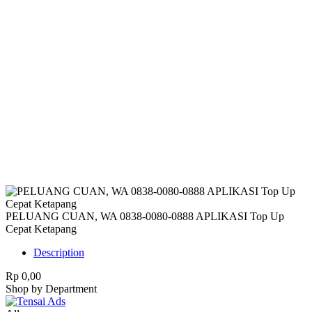
Harap Nonaktifkan AdBlock
Website ini membutuhkan iklan untuk tetap
berjalan.
Mohon nonaktifkan AdBlock dan refresh
halaman.
PELUANG CUAN, WA 0838-0080-0888 APLIKASI Top Up
Cepat Ketapang
Description
Rp 0,00
Shop by Department