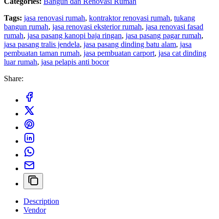
Categories:
Bangun dan Renovasi Rumah
Tags:
jasa renovasi rumah
,
kontraktor renovasi rumah
,
tukang
bangun rumah
,
jasa renovasi eksterior rumah
,
jasa renovasi fasad
rumah
,
jasa pasang kanopi baja ringan
,
jasa pasang pagar rumah
,
jasa pasang tralis jendela
,
jasa pasang dinding batu alam
,
jasa
pembuatan taman rumah
,
jasa pembuatan carport
,
jasa cat dinding
luar rumah
,
jasa pelapis anti bocor
Share:
Description
Vendor