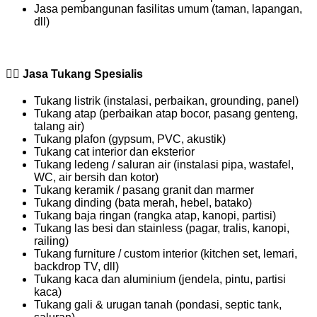
Jasa pembangunan fasilitas umum (taman, lapangan,
dll)
👷‍♂️
Jasa Tukang Spesialis
Tukang listrik (instalasi, perbaikan, grounding, panel)
Tukang atap (perbaikan atap bocor, pasang genteng,
talang air)
Tukang plafon (gypsum, PVC, akustik)
Tukang cat interior dan eksterior
Tukang ledeng / saluran air (instalasi pipa, wastafel,
WC, air bersih dan kotor)
Tukang keramik / pasang granit dan marmer
Tukang dinding (bata merah, hebel, batako)
Tukang baja ringan (rangka atap, kanopi, partisi)
Tukang las besi dan stainless (pagar, tralis, kanopi,
railing)
Tukang furniture / custom interior (kitchen set, lemari,
backdrop TV, dll)
Tukang kaca dan aluminium (jendela, pintu, partisi
kaca)
Tukang gali & urugan tanah (pondasi, septic tank,