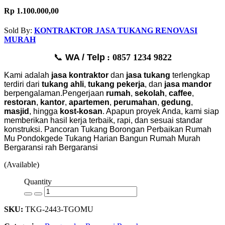
Rp 1.100.000,00
Sold By:
KONTRAKTOR JASA TUKANG RENOVASI
MURAH
📞
WA / Telp
: 0857 1234 9822
Kami adalah
jasa kontraktor
dan
jasa tukang
terlengkap
terdiri dari
tukang ahli
,
tukang pekerja
, dan
jasa mandor
berpengalaman.Pengerjaan
rumah
,
sekolah
,
caffee
,
restoran
,
kantor
,
apartemen
,
perumahan
,
gedung
,
masjid
, hingga
kost-kosan
. Apapun proyek Anda, kami siap
memberikan hasil kerja terbaik, rapi, dan sesuai standar
konstruksi.
Pancoran Tukang Borongan Perbaikan Rumah
Mu
Pondokgede Tukang Harian Bangun Rumah Murah
Bergaransi
rah Bergaransi
(Available)
Quantity
SKU:
TKG-2443-TGOMU