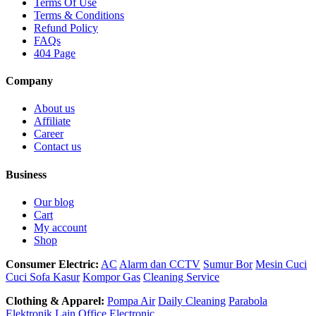
Terms Of Use
Terms & Conditions
Refund Policy
FAQs
404 Page
Company
About us
Affiliate
Career
Contact us
Business
Our blog
Cart
My account
Shop
Consumer Electric:
AC
Alarm dan CCTV
Sumur Bor
Mesin Cuci
Cuci Sofa Kasur
Kompor Gas
Cleaning Service
Clothing & Apparel:
Pompa Air
Daily Cleaning
Parabola
Elektronik Lain
Office Electronic