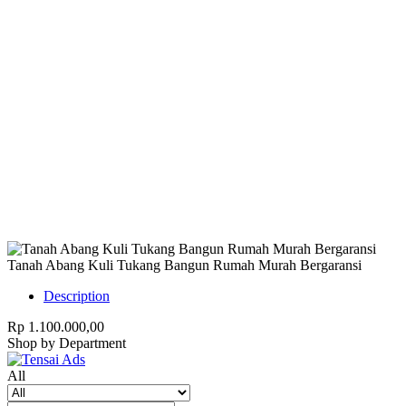
Harap Nonaktifkan AdBlock
Website ini membutuhkan iklan untuk tetap
berjalan.
Mohon nonaktifkan AdBlock dan refresh
halaman.
Tanah Abang Kuli Tukang Bangun Rumah Murah Bergaransi
Description
Rp 1.100.000,00
Shop by Department
All