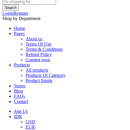
Search
Login
Register
Shop by Department
Home
Pages
About us
Terms Of Use
Terms & Conditions
Refund Policy
Coming soon
Products
All products
Products Of Category
Product Single
Stores
Blog
FAQs
Contact
Join Us
IDR
USD
EUR