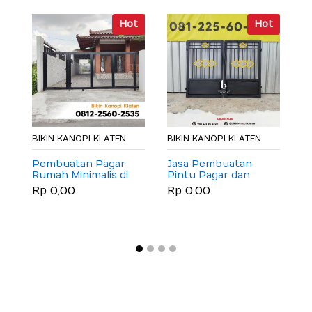
Hot
Hot
B
J
M
R
BIKIN KANOPI KLATEN
BIKIN KANOPI KLATEN
Pembuatan Pagar
Jasa Pembuatan
Rumah Minimalis di
Pintu Pagar dan
Klaten
Gerbang Besi Hollow
Rp 0,00
Rp 0,00
Galvanis Minimalis di
Klaten