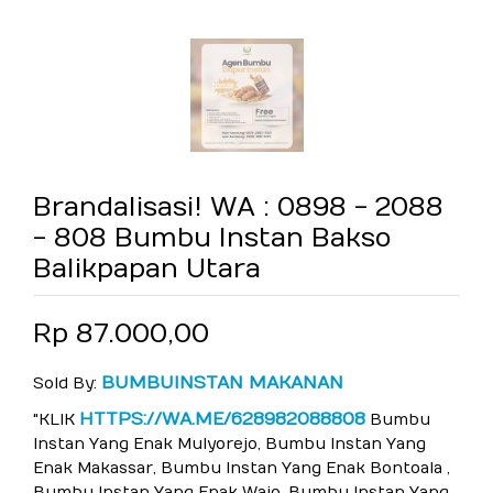
Brandalisasi! WA : 0898 - 2088
- 808 Bumbu Instan Bakso
Balikpapan Utara
Rp 87.000,00
BUMBUINSTAN MAKANAN
Sold By:
HTTPS://WA.ME/628982088808
"KLIK
Bumbu
Instan Yang Enak Mulyorejo, Bumbu Instan Yang
Enak Makassar, Bumbu Instan Yang Enak Bontoala ,
Bumbu Instan Yang Enak Wajo, Bumbu Instan Yang