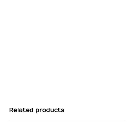
Related products