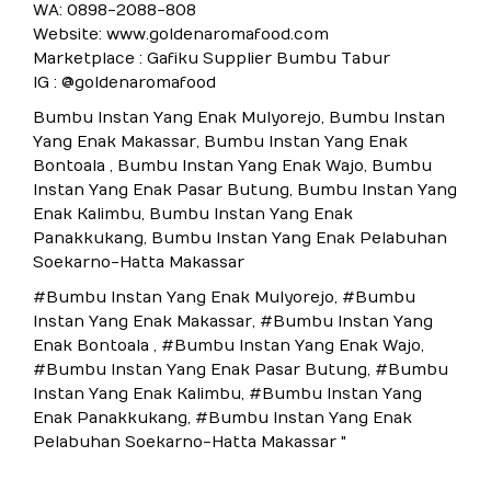
WA: 0898-2088-808
Website: www.goldenaromafood.com
Marketplace : Gafiku Supplier Bumbu Tabur
IG : @goldenaromafood
Bumbu Instan Yang Enak Mulyorejo, Bumbu Instan
Yang Enak Makassar, Bumbu Instan Yang Enak
Bontoala , Bumbu Instan Yang Enak Wajo, Bumbu
Instan Yang Enak Pasar Butung, Bumbu Instan Yang
Enak Kalimbu, Bumbu Instan Yang Enak
Panakkukang, Bumbu Instan Yang Enak Pelabuhan
Soekarno-Hatta Makassar
#Bumbu Instan Yang Enak Mulyorejo, #Bumbu
Instan Yang Enak Makassar, #Bumbu Instan Yang
Enak Bontoala , #Bumbu Instan Yang Enak Wajo,
#Bumbu Instan Yang Enak Pasar Butung, #Bumbu
Instan Yang Enak Kalimbu, #Bumbu Instan Yang
Enak Panakkukang, #Bumbu Instan Yang Enak
Pelabuhan Soekarno-Hatta Makassar "