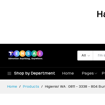
H
All
Shop by Department
Home
Pages
P
Home
Products
Higienis! WA : 0811 - 3338 - 804