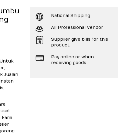
 Bumbu
National Shipping
ng
All Professional Vendor
Supplier give bills for this
product.
Pay online or when
 Untuk
receiving goods
er,
k Jualan
Instan
s,
ara
pusat
 kami
ller
 goreng