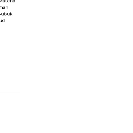
Matcha
uman
Bubuk
ud,