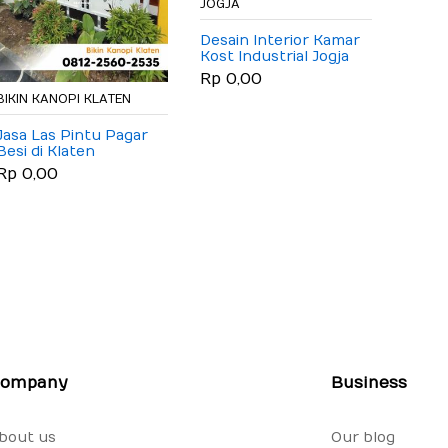
JOGJA
JOGJA
Desain Interior Kamar
Jual 
Kost Industrial Jogja
Kost 
Klaten Solo Raya
Indust
Rp 0,00
Rp 0
Jogja 
BIKIN KANOPI KLATEN
Jasa Las Pintu Pagar
Besi di Klaten
Rp 0,00
ompany
Business
bout us
Our blog