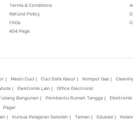
Terms & Conditions
A
Refund Policy
C
FAQs
C
404 Page
or
Mesin Cuci
Cuci Sofa Kasur
Kompor Gas
Cleanin
abola
Elektronik Lain
Office Electronic
Tukang Bangunan
Pembantu Rumah Tangga
Elektronik
Pagar
ah
Kursus Pelajaran Sekolah
Taman
Edukasi
Kola