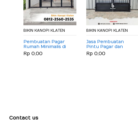
BIKIN KANOPI KLATEN
BIKIN KANOPI KLATEN
Pembuatan Pagar
Jasa Pembuatan
Rumah Minimalis di
Pintu Pagar dan
Klaten
Gerbang Besi Hollow
Rp 0,00
Rp 0,00
Galvanis Minimalis di
Klaten
Contact us