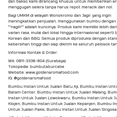
dan bakso kami dirancang khusus untuk memberikan a
menggugah selera tanpa harus repot meracik dari nol.
Bagi UMKM di wilayah Wonokromo dan Jagir yang ingin
meningkatkan penjualan, menggunakan bumbu dengan 
""nagih"" adalah kuncinya. Produk kami memiliki lebih dari
varian rasa, mulai dari lokal hingga internasional sepert
Korean dan BBQ. Semua produk diproduksi dengan stan
kebersihan tinggi dan siap dikirim ke seluruh pelosok tan
Informasi Kontak & Order:
WA: 0811-3338-804 (Surabaya)
Tokopedia: bumbutaburcabe
Website: www.goldenaromafood.com
IG: @goldenaromafood
Bumbu Instan Untuk Jualan Batu Aji, Bumbu Instan Unt
Batam Center, Bumbu Instan Untuk Jualan Malang, Bu
Instan Untuk Jualan Lowokwaru, Bumbu Instan Untuk J
Klojen, Bumbu Instan Untuk Jualan Kepanjen, Bumbu In
Untuk Jualan Pakis, Bumbu Instan Untuk Jualan Singosar