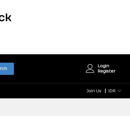
ck
Login
rch
Register
Join Us
IDR