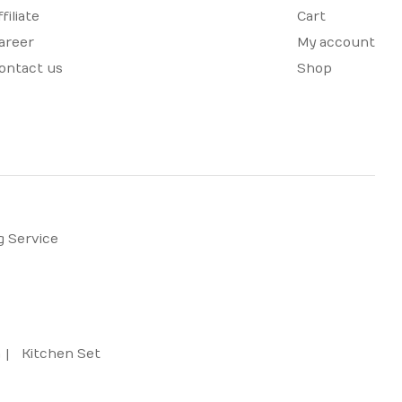
ffiliate
Cart
areer
My account
ontact us
Shop
g Service
m
Kitchen Set