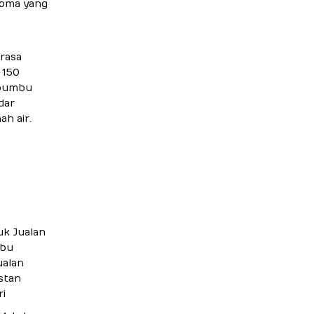
roma yang
rasa
 150
i bumbu
dar
ah air.
uk Jualan
mbu
ualan
stan
i