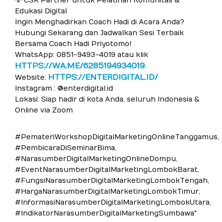
💡 CSR Partner untuk Pelatihan Komunitas &
Edukasi Digital
Ingin Menghadirkan Coach Hadi di Acara Anda?
Hubungi Sekarang dan Jadwalkan Sesi Terbaik
Bersama Coach Hadi Priyotomo!
WhatsApp: 0851-9493-4019 atau klik
HTTPS://WA.ME/6285194934019
HTTPS://ENTERDIGITAL.ID/
Website:
Instagram : @enterdigital.id
Lokasi: Siap hadir di kota Anda, seluruh Indonesia &
Online via Zoom
#PemateriWorkshopDigitalMarketingOnlineTanggamus,
#PembicaraDiSeminarBima,
#NarasumberDigitalMarketingOnlineDompu,
#EventNarasumberDigitalMarketingLombokBarat,
#FungsiNarasumberDigitalMarketingLombokTengah,
#HargaNarasumberDigitalMarketingLombokTimur,
#InformasiNarasumberDigitalMarketingLombokUtara,
#IndikatorNarasumberDigitalMarketingSumbawa"