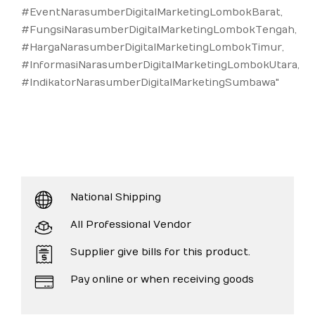
#EventNarasumberDigitalMarketingLombokBarat,
#FungsiNarasumberDigitalMarketingLombokTengah,
#HargaNarasumberDigitalMarketingLombokTimur,
#InformasiNarasumberDigitalMarketingLombokUtara,
#IndikatorNarasumberDigitalMarketingSumbawa"
National Shipping
All Professional Vendor
Supplier give bills for this product.
Pay online or when receiving goods