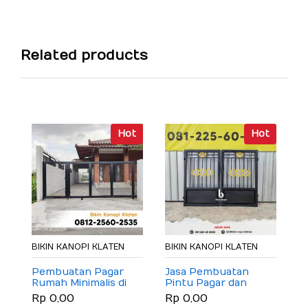
Related products
Hot
Hot
B
J
M
R
BIKIN KANOPI KLATEN
BIKIN KANOPI KLATEN
Pembuatan Pagar
Jasa Pembuatan
Rumah Minimalis di
Pintu Pagar dan
Klaten
Gerbang Besi Hollow
Rp 0,00
Rp 0,00
Galvanis Minimalis di