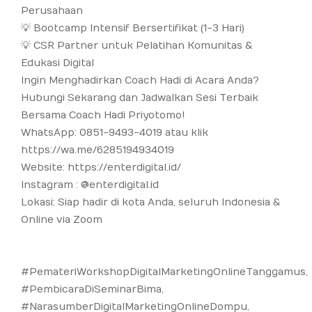
Perusahaan
💡 Bootcamp Intensif Bersertifikat (1-3 Hari)
💡 CSR Partner untuk Pelatihan Komunitas &
Edukasi Digital
Ingin Menghadirkan Coach Hadi di Acara Anda?
Hubungi Sekarang dan Jadwalkan Sesi Terbaik
Bersama Coach Hadi Priyotomo!
WhatsApp: 0851-9493-4019 atau klik
https://wa.me/6285194934019
Website:
https://enterdigital.id/
Instagram : @enterdigital.id
Lokasi: Siap hadir di kota Anda, seluruh Indonesia &
Online via Zoom
#PemateriWorkshopDigitalMarketingOnlineTanggamus,
#PembicaraDiSeminarBima,
#NarasumberDigitalMarketingOnlineDompu,