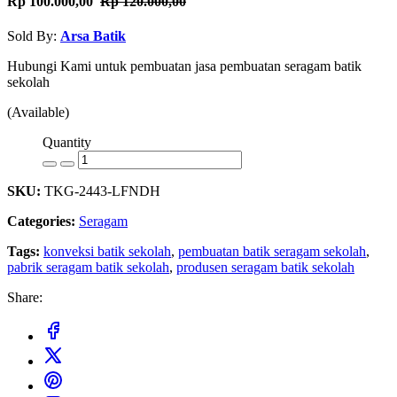
Rp 100.000,00
Rp 120.000,00
Sold By:
Arsa Batik
Hubungi Kami untuk pembuatan jasa pembuatan seragam batik
sekolah
(Available)
Quantity
SKU:
TKG-2443-LFNDH
Categories:
Seragam
Tags:
konveksi batik sekolah
,
pembuatan batik seragam sekolah
,
pabrik seragam batik sekolah
,
produsen seragam batik sekolah
Share: