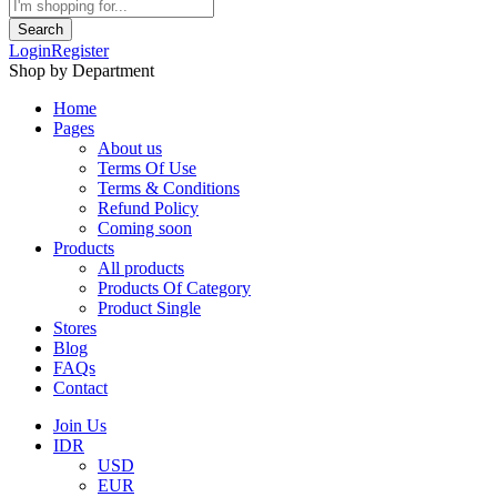
Search
Login
Register
Shop by Department
Home
Pages
About us
Terms Of Use
Terms & Conditions
Refund Policy
Coming soon
Products
All products
Products Of Category
Product Single
Stores
Blog
FAQs
Contact
Join Us
IDR
USD
EUR