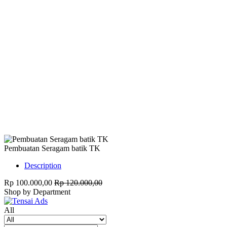
Harap Nonaktifkan AdBlock
Website ini membutuhkan iklan untuk tetap
berjalan.
Mohon nonaktifkan AdBlock dan refresh
halaman.
Pembuatan Seragam batik TK
Description
Rp 100.000,00
Rp 120.000,00
Shop by Department
All