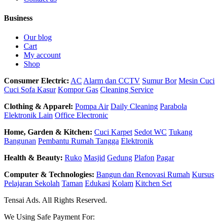
Business
Our blog
Cart
My account
Shop
Consumer Electric:
AC
Alarm dan CCTV
Sumur Bor
Mesin Cuci
Cuci Sofa Kasur
Kompor Gas
Cleaning Service
Clothing & Apparel:
Pompa Air
Daily Cleaning
Parabola
Elektronik Lain
Office Electronic
Home, Garden & Kitchen:
Cuci Karpet
Sedot WC
Tukang
Bangunan
Pembantu Rumah Tangga
Elektronik
Health & Beauty:
Ruko
Masjid
Gedung
Plafon
Pagar
Computer & Technologies:
Bangun dan Renovasi Rumah
Kursus
Pelajaran Sekolah
Taman
Edukasi
Kolam
Kitchen Set
Tensai Ads. All Rights Reserved.
We Using Safe Payment For: