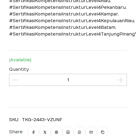
#SertifikasiKompetensiInstrukturLevel4Riau,
#SertifikasiKompetensiInstrukturLevel4Pekanbaru,
#SertifikasiKompetensiInstrukturLevel4Kampar,
#SertifikasiKompetensiInstrukturLevel4KepulauanRiau,
#SertifikasiKompetensiInstrukturLevel4Batam,
#SertifikasiKompetensiInstrukturLevel4TanjungPinang
(Available)
Quantity
SKU:
TKG-2443-VZUNF
Share: