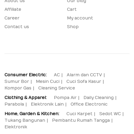
About us
Our blog
Affiliate
Cart
Career
My account
Contact us
Shop
Consumer Electric:
AC
Alarm dan CCTV
Sumur Bor
Mesin Cuci
Cuci Sofa Kasur
Kompor Gas
Cleaning Service
Clothing & Apparel:
Pompa Air
Daily Cleaning
Parabola
Elektronik Lain
Office Electronic
Home, Garden & Kitchen:
Cuci Karpet
Sedot WC
Tukang Bangunan
Pembantu Rumah Tangga
Elektronik