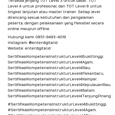
Tersedia jenjang TOT Level 3 untuk dasar, TOT
Level 4 untuk profesional, dan TOT Level 6 untuk
tingkat lanjutan atau master trainer. Setiap level
dirancang sesuai kebutuhan dan pengalaman
peserta, dengan pelaksanaan yang fleksibel secara
online maupun offline.
Hubungi kami: 0851-9493-4019
Instagram: @enterdigital.id
Website: enterdigital.id
SertifikasiKompetensiInstrukturLevel4Bukittinggi,
SertifikasiKompetensiInstrukturLevel4Agam,
SertifikasiKompetensiInstrukturLevel4Riau,
SertifikasiKompetensiInstrukturLevel4Pekanbaru,
SertifikasiKompetensiInstrukturLevel4Kampar,
SertifikasiKompetensiInstrukturLevel4KepulauanRiau,
SertifikasiKompetensiInstrukturLevel4Batam,
SertifikasiKompetensiInstrukturLevel4TanjungPinang
#SertifikasiKompetensiInstrukturLevel4Bukittinggi,
#SertifikasiKompetensiInstrukturLevel4Agam,