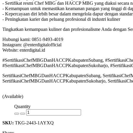
- Sertifikat resmi Chef MBG dan HACCP MBG yang diakui secara n
- Kemampuan untuk memastikan keamanan pangan yang tinggi di da
- Kepercayaan diri lebih besar dalam mengelola dapur dengan standar 
- Peningkatan karier dan peluang profesional di industri kuliner
Tingkatkan kemampuan kuliner dan profesionalisme Anda dengan Se
Hubungi kami: 0851-9493-4019
Instagram: @enterdigitalofficial
Website: enterdigital.id
#SertifikasiChefMBGDanHACCPKabupatenSubang, #Sertifikasi
#SertifikasiChefMBGDanHACCPKabupatenSukoharjo, #Sertifika
SertifikasiChefMBGDanHACCPKabupatenSubang, SertifikasiCh
SertifikasiChefMBGDanHACCPKabupatenSukoharjo, Sertifikasi
(Available)
Quantity
SKU:
TKG-2443-1AYXQ
Share: