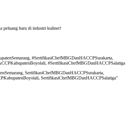
eluang baru di industri kuliner!
atenSemarang, #SertifikasiChefMBGDanHACCPSurakarta,
CCPKabupatenBoyolali, #SertifikasiChefMBGDanHACCPSalatiga
nSemarang, SertifikasiChefMBGDanHACCPSurakarta,
KabupatenBoyolali, SertifikasiChefMBGDanHACCPSalatiga"