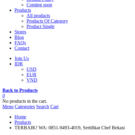
Coming soon
Products
All products
Products Of Category
Product Single
Stores
Blog
FAQs
Contact
Join Us
IDR
USD
EUR
VND
Back to Products
0
No products in the cart.
Menu
Categories
Search
Cart
Home
Products
TERBAIK! WA: 0851-9493-4019, Sertifikat Chef Bekasi