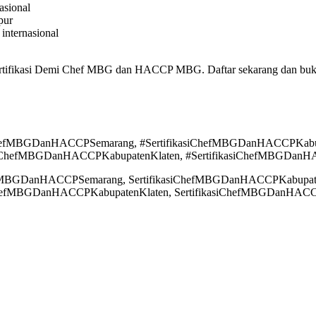
asional
pur
internasional
rtifikasi Demi Chef MBG dan HACCP MBG. Daftar sekarang dan buka p
ChefMBGDanHACCPSemarang, #SertifikasiChefMBGDanHACCPKabup
siChefMBGDanHACCPKabupatenKlaten, #SertifikasiChefMBGDanHA
efMBGDanHACCPSemarang, SertifikasiChefMBGDanHACCPKabupate
ChefMBGDanHACCPKabupatenKlaten, SertifikasiChefMBGDanHACCP