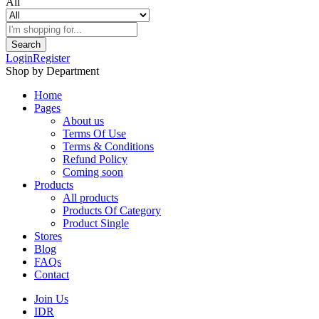
All
Search
Login
Register
Shop by Department
Home
Pages
About us
Terms Of Use
Terms & Conditions
Refund Policy
Coming soon
Products
All products
Products Of Category
Product Single
Stores
Blog
FAQs
Contact
Join Us
IDR