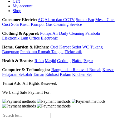
Cart
My account
Shop
Consumer Electric:
AC
Alarm dan CCTV
Sumur Bor
Mesin Cuci
Cuci Sofa Kasur
Kompor Gas
Cleaning Service
Clothing & Apparel:
Pompa Air
Daily Cleaning
Parabola
Elektronik Lain
Office Electronic
Home, Garden & Kitchen:
Cuci Karpet
Sedot WC
Tukang
Bangunan
Pembantu Rumah Tangga
Elektronik
Health & Beauty:
Ruko
Masjid
Gedung
Plafon
Pagar
Computer & Technologies:
Bangun dan Renovasi Rumah
Kursus
Pelajaran Sekolah
Taman
Edukasi
Kolam
Kitchen Set
Tensai Ads. All Rights Reserved.
We Using Safe Payment For: