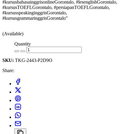
#kursusbahasainggrisonlineGorontalo, #lesenglishGorontalo,
#kursusTOEFLGorontalo, #persiapanTOEFLGorontalo,
#kursusspeakinginggrisGorontalo,
#kursusgrammaringgrisGorontalo"
(Available)
Quantity
SKU:
TKG-2443-P2D9O
Share: