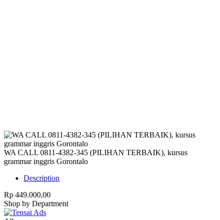
Harap Nonaktifkan AdBlock
Website ini membutuhkan iklan untuk tetap
berjalan.
Mohon nonaktifkan AdBlock dan refresh
halaman.
WA CALL 0811-4382-345 (PILIHAN TERBAIK), kursus
grammar inggris Gorontalo
Description
Rp 449.000,00
Shop by Department