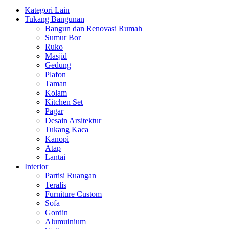
Kategori Lain
Tukang Bangunan
Bangun dan Renovasi Rumah
Sumur Bor
Ruko
Masjid
Gedung
Plafon
Taman
Kolam
Kitchen Set
Pagar
Desain Arsitektur
Tukang Kaca
Kanopi
Atap
Lantai
Interior
Partisi Ruangan
Teralis
Furniture Custom
Sofa
Gordin
Alumuinium