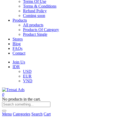
Terms Of Use
Terms & Conditions
Refund Policy
Coming soon
Products
All products
Products Of Category
Product Single
Stores
Blog
FAQs
Contact
Join Us
IDR
USD
EUR
VND
0
No products in the cart.
Menu
Categories
Search
Cart