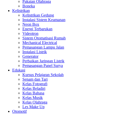
Pakaian Olahraga
Boneka
Kelistrikan
Kelistrikan Gedung
Instalasi Sistem Keamanan
Neon Box
Energi Terbarukan
Videotron
Sistem Otomatisasi Rumah
Mechanical Electrical
Pemasangan Lampu Jalan
Instalasi Listrik
Generator
Perbaikan Jaringan Listrik
Pemasangan Panel Surya
Edukasi
Kursus Pelajaran Sekolah
Senam dan Tari
Kelas Fotografi
Kelas Beladiri
Kelas Bahasa
Kelas Musik
Kelas Olahraga
Les Make Up
Otomotif