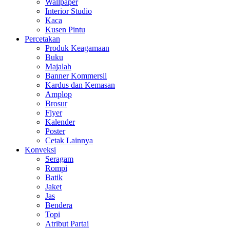
Wallpaper
Interior Studio
Kaca
Kusen Pintu
Percetakan
Produk Keagamaan
Buku
Majalah
Banner Kommersil
Kardus dan Kemasan
Amplop
Brosur
Flyer
Kalender
Poster
Cetak Lainnya
Konveksi
Seragam
Rompi
Batik
Jaket
Jas
Bendera
Topi
Atribut Partai