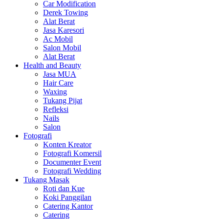
Car Modification
Derek Towing
Alat Berat
Jasa Karesori
Ac Mobil
Salon Mobil
Alat Berat
Health and Beauty
Jasa MUA
Hair Care
Waxing
Tukang Pijat
Refleksi
Nails
Salon
Fotografi
Konten Kreator
Fotografi Komersil
Documenter Event
Fotografi Wedding
Tukang Masak
Roti dan Kue
Koki Panggilan
Catering Kantor
Catering