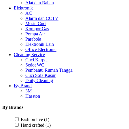
Alat dan Bahan
Elektronik
AC
Alarm dan CCTV
Mesin Cuci
Kompor Gas
Pompa Air
Parabola
Elektronik Lain
Office Electronic
Cleaning Service
Cuci Karpet
Sedot WC
Pembantu Rumah Tangga
Cuci Sofa Kasur
Daily Cleaning
By Brand
3M
Hasston
By Brands
Fashion live
(1)
Hand crafted
(1)