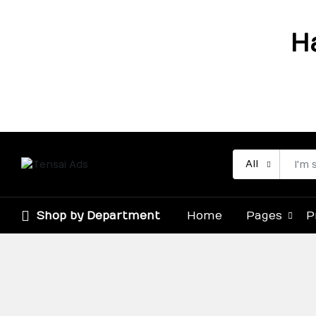
H
All
Shop by Department
Home
Pages
P