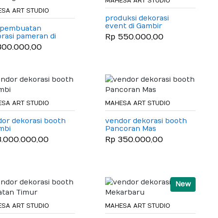
MAHESA ART STUDIO
SA ART STUDIO
produksi dekorasi
event di Gambir
a pembuatan
rasi pameran di
Rp 550.000,00
dung
300.000,00
SA ART STUDIO
MAHESA ART STUDIO
or dekorasi booth
vendor dekorasi booth
ambi
Pancoran Mas
3.000.000,00
Rp 350.000,00
New
SA ART STUDIO
MAHESA ART STUDIO