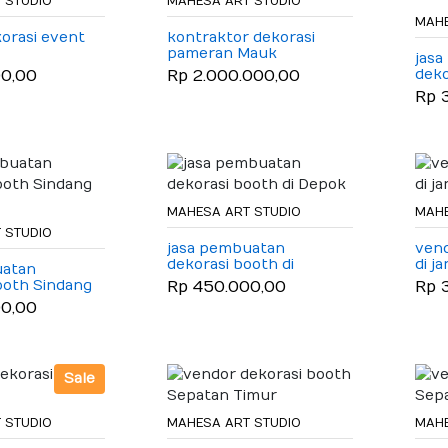
 STUDIO
MAHESA ART STUDIO
MAHE
orasi event
kontraktor dekorasi
pameran Mauk
jas
deko
00,00
Rp 2.000.000,00
ban
Rp 
MAHESA ART STUDIO
MAHE
 STUDIO
jasa pembuatan
vend
dekorasi booth di
di j
uatan
Depok
ooth Sindang
Rp 450.000,00
Rp 
00,00
Sale
 STUDIO
MAHESA ART STUDIO
MAHE