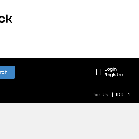
ck
Login
rch
Register
Join Us
IDR