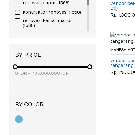
renovasi dapur
(1568)
vendor dek
Beji
kontraktor renovasi
(1568)
Rp 1.000.
renovasi kamar mandi
(1568)
tukang rumah
(1568)
tukang harian
(1568)
MAHESA ART
jasa perbaikan bangunan
BY PRICE
(1568)
vendor boo
tangerang
tukang mandor
(1568)
Rp 150.00
0
IDR
-
785,000,000
IDR
BY COLOR