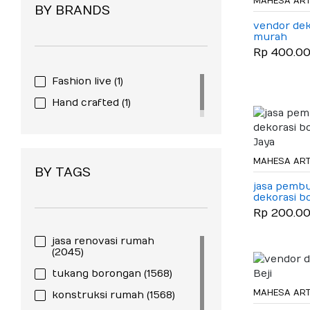
MAHESA ART
BY BRANDS
vendor dek
murah
Rp 400.0
Fashion live
(1)
Hand crafted
(1)
MAHESA ART
BY TAGS
jasa pemb
dekorasi b
Jaya
Rp 200.0
jasa renovasi rumah
(2045)
tukang borongan
(1568)
MAHESA ART
konstruksi rumah
(1568)