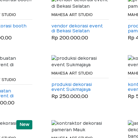
 STUDIO
MAHESA ART STUDIO
MAHE
orasi booth
vendor dekorasi event
prod
di Bekasi Selatan
pame
Min
00,00
Rp 200.000,00
Rp 
MAHESA ART STUDIO
MAHE
 STUDIO
produksi dekorasi
kont
event Sukmajaya
eve
uatan
ent di
Rp 250.000,00
Rp 
000,00
New